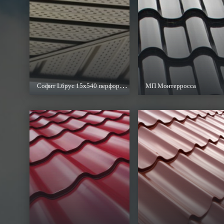
Софит Lбрус 15х540 перфорированный
МП Монтерросса