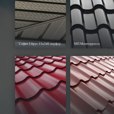
Софит Lбрус 15х540 перфорированный
МП Монтерросса