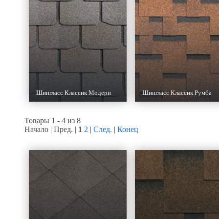
Шингласс Классик Модерн
Шингласс Классик Румба
Товары 1 - 4 из 8
Начало | Пред. |
1
2
|
След.
|
Конец