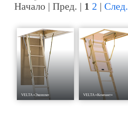
Начало | Пред. |
1
2
|
След.
VELTA «Эконом»
VELTA «Компакт»