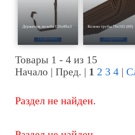
Держатель желоба 120х86х330 4 мм
Колено трубы 76х102 (60)
Подробнее
Подробнее
Товары 1 - 4 из 15
Начало | Пред. |
1
2
3
4
|
С
Раздел не найден.
Раздел не найден.