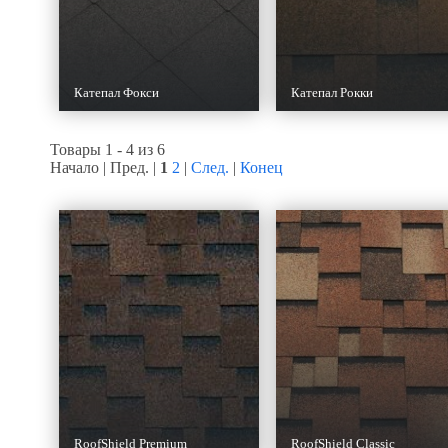
Катепал Фокси
Катепал Рокки
Товары 1 - 4 из 6
Начало | Пред. |
1
2
|
След.
|
Конец
RoofShield Premium
RoofShield Classic