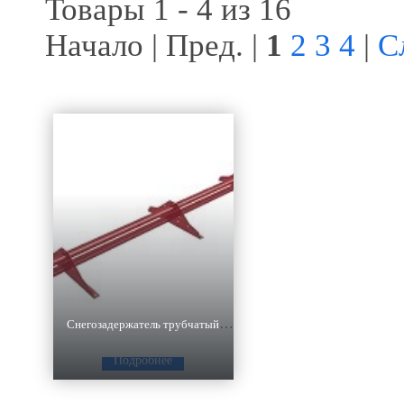
Товары 1 - 4 из 16
Начало | Пред. |
1
2
3
4
|
С
Снегозадержатель трубчатый для кровли
Подробнее