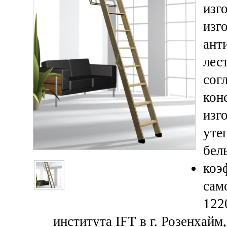
изг
изг
ант
лес
сог
кон
изг
уте
бел
коэ
сам
122
института IFT в г. Розенхайм