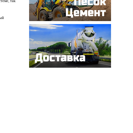
теме, так
ный