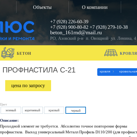
Объекты
О компании
+7 (928) 226-60-39
+7 (928) 900-80-82
+7 (928) 279-10-38
beton_161rnd@mail.ru
,
,
РО, Азовский р-н
п. Овощной
ул. Ленина, 4
БЕТОН
КРОВЛ
 ПРОФНАСТИЛА С-21
кровля
кровельная
цена по запросу
Цвет
зеленый
коричневый
красный
черный
Описание:
Проходной элемент не требуется. Абсолютно точное повторение формы
профнастила. Выход универсальный Металл Профиль D110/200 (для профнаст