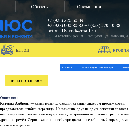
Объекты
О компании
+7 (928) 226-60-39
+7 (928) 900-80-82
+7 (928) 279-10-38
beton_161rnd@mail.ru
,
,
РО, Азовский р-н
п. Овощной
ул. Ленина, 4
БЕТОН
КРОВЛ
кровля
сопутствующие товары
кат
цена по запросу
Описание:
Катепал Амбиент
— самая новая коллекция, ставшая лидером продаж среди
представителей гибкой черепицы. Не похожие друг на друга лепестки создают
неповторимый трёхмерный вид кровле, одновременно напоминая крыши замк
древних времён. Серия включает в себя три цвета — серебристый коралл, темн
аравийское дерево.