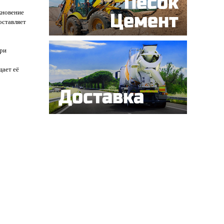
кновение
оставляет
при
щает её