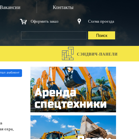
Вакансии
Контакты
Оформить заказ
Схема проезда
Я
СЭНДВИЧ-ПАНЕЛИ
епал амбиент
ов
ая охра,